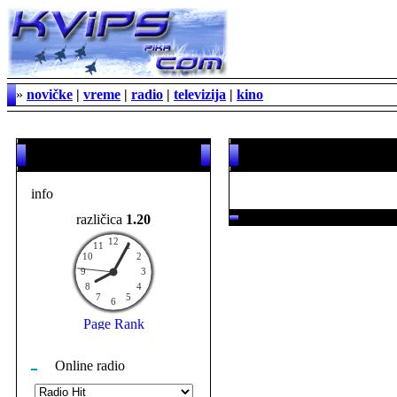
»
novičke
|
vreme
|
radio
|
televizija
|
kino
»
obvestila
»
vremenska napoved za Go
info
različica
1.20
Online radio